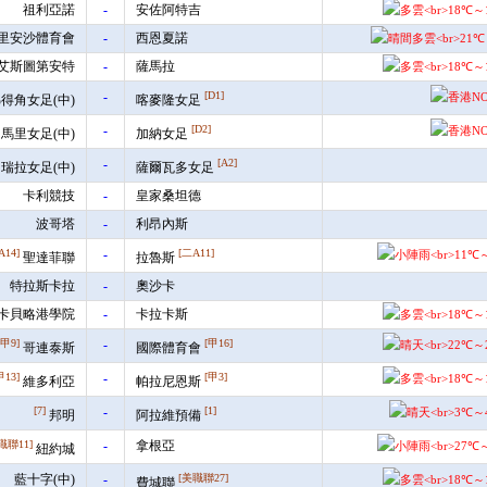
祖利亞諾
-
安佐阿特吉
里安沙體育會
-
西恩夏諾
艾斯圖第安特
-
薩馬拉
-
[D1]
得角女足(中)
喀麥隆女足
-
[D2]
馬里女足(中)
加納女足
-
[A2]
瑞拉女足(中)
薩爾瓦多女足
卡利競技
-
皇家桑坦德
波哥塔
-
利昂內斯
A14]
-
[二A11]
聖達菲聯
拉魯斯
特拉斯卡拉
-
奧沙卡
卡貝略港學院
-
卡拉卡斯
[甲9]
-
[甲16]
哥連泰斯
國際體育會
甲13]
-
[甲3]
維多利亞
帕拉尼恩斯
[7]
-
[1]
邦明
阿拉維預備
職聯11]
-
拿根亞
紐約城
藍十字(中)
-
[美職聯27]
費城聯