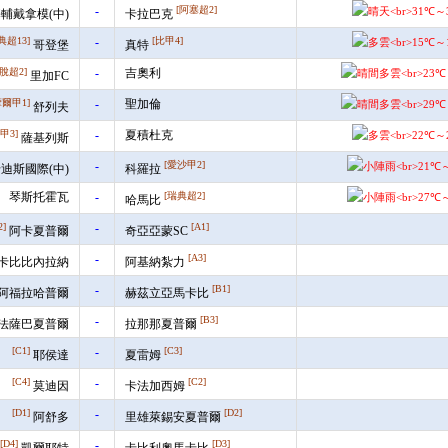
-
[阿塞超2]
輔戴拿模(中)
卡拉巴克
典超13]
-
[比甲4]
哥登堡
真特
脫超2]
-
吉奧利
里加FC
摩爾甲1]
-
聖加倫
舒列夫
甲3]
-
夏積杜克
薩基列斯
-
[愛沙甲2]
迪斯國際(中)
科羅拉
琴斯托霍瓦
-
[瑞典超2]
哈馬比
2]
-
[A1]
阿卡夏普爾
奇亞亞蒙SC
-
[A3]
卡比比內拉納
阿基納紮力
-
[B1]
阿福拉哈普爾
赫茲立亞馬卡比
-
[B3]
法薩巴夏普爾
拉那那夏普爾
[C1]
-
[C3]
耶侯達
夏雷姆
[C4]
-
[C2]
莫迪因
卡法加西姆
[D1]
-
[D2]
阿舒多
里雄萊錫安夏普爾
[D4]
-
[D3]