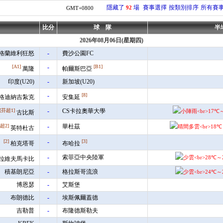
隱藏了
場
賽事選擇
按類別排序
所有賽
92
GMT+0800
比分
球 隊
半
2026年08月06日(星期四)
格蘭維利狂怒
-
費沙公園FC
[A1]
-
[B1]
萬隆
帕爾斯巴亞
印度(U20)
-
新加坡(U20)
-
[8]
格迪納吉紮克
安集延
[芬超1]
-
CS卡拉奧華大學
古比斯
超2]
-
華杜茲
英特杜古
[2]
-
[3]
柏克塔哥
布哈拉
-
索菲亞中央陸軍
拉維夫馬卡比
積基朗尼亞
-
格拉斯哥流浪
博恩瑟
-
艾斯堡
布朗德比
-
埃斯佩爾蓋德
吉勒普
-
布隆德斯勒夫