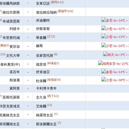
-
[西丙4-12]
斯埃爾馬納斯
安東亞諾
7]
-
[西協甲A16]
維拉坎那斯
達拉維拉瑞納
]
-
米迪蘭特
布咸美恩斯
列積卡
-
伊斯韋斯
2]
-
[乙13]
布里斯托城
華素爾
[葡超3]
-
赫斯
賓菲加
[15]
-
[6]
文托大學
皇家普托斯
-
[科索超1]
泰科奧里(中)
德里塔
喜百年
-
舒肯迪亞
柏迪遜
-
[哈薩超10]
杜保爾
索阿查
-
卡利博卡青年
7]
-
[西丁8-2]
莫斯托萊斯
圭久洛
-
[12]
IR雷克查域克
艾格爾
-
[1]
克雅維克女足
格羅塔女足
-
[7]
斯塔爾南女足
斯洛圖爾女足