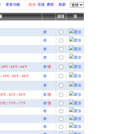
事
更多功能
比分
完場
賽程
刷新
場
語音
頂
析
析
析
析
析
情
析
析
析
情
析
情
析
析
析