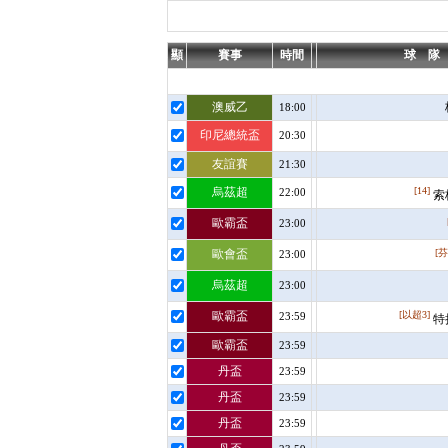
顯
賽事
時間
球 隊
澳威乙
18:00
印尼總統盃
20:30
友誼賽
21:30
烏茲超
[14]
22:00
索
歐霸盃
23:00
歐會盃
[芬
23:00
烏茲超
23:00
歐霸盃
[以超3]
23:59
特
歐霸盃
23:59
丹盃
23:59
丹盃
23:59
丹盃
23:59