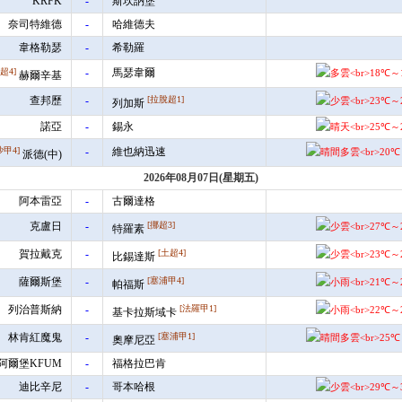
KRFK
-
斯坎訥堡
奈司特維德
-
哈維德夫
韋格勒瑟
-
希勒羅
超4]
-
馬瑟韋爾
赫爾辛基
查邦歷
-
[拉脫超1]
列加斯
諾亞
-
錫永
沙甲4]
-
維也納迅速
派德(中)
2026年08月07日(星期五)
阿本雷亞
-
古爾達格
克盧日
-
[挪超3]
特羅素
賀拉戴克
-
[土超4]
比錫達斯
薩爾斯堡
-
[塞浦甲4]
帕福斯
列治普斯納
-
[法羅甲1]
基卡拉斯域卡
林肯紅魔鬼
-
[塞浦甲1]
奧摩尼亞
阿爾堡KFUM
-
福格拉巴肯
迪比辛尼
-
哥本哈根