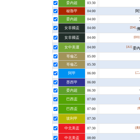
委內超
03:30
秘魯甲
阿
04:00
委內超
04:00
女非國盃
[D4]
04:00
佛
女非國盃
[D3]
04:00
女中美運
[A1]
04:00
委內
哥倫乙
05:00
哥倫乙
05:30
阿甲
[二
06:00
墨西甲
06:00
委內超
06:30
巴西盃
07:00
巴西盃
[
07:00
玻利甲
07:30
中北美盃
[美
07:30
中北美盃
08:00