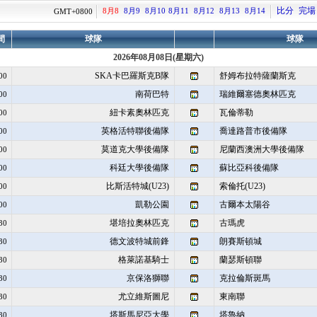
比分
完場
8月8
8月9
8月10
8月11
8月12
8月13
8月14
GMT+0800
間
球隊
球隊
2026年08月08日(星期六)
SKA卡巴羅斯克B隊
舒姆布拉特薩蘭斯克
00
南荷巴特
瑞維爾塞德奧林匹克
00
紐卡素奧林匹克
瓦倫蒂勒
00
英格活特聯後備隊
喬達路普市後備隊
00
莫道克大學後備隊
尼蘭西澳洲大學後備隊
00
科廷大學後備隊
蘇比亞科後備隊
00
比斯活特城(U23)
索倫托(U23)
00
凱勒公園
古爾本太陽谷
00
堪培拉奧林匹克
古瑪虎
30
德文波特城前鋒
朗賽斯頓城
30
格萊諾基騎士
蘭瑟斯頓聯
30
京保洛獅聯
克拉倫斯斑馬
30
尤立維斯圖尼
東南聯
30
塔斯馬尼亞大學
塔魯納
30