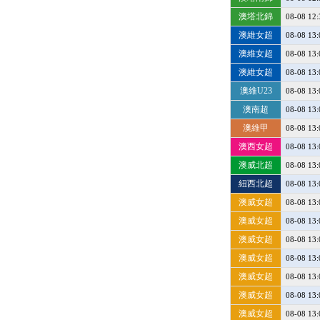
澳塔北錦
08-08 12:
澳維女超
08-08 13:
澳維女超
08-08 13:
澳維女超
08-08 13:
澳維U23
08-08 13:
澳南超
08-08 13:
澳維甲
08-08 13:
澳西女超
08-08 13:
澳威北超
08-08 13:
紐西北超
08-08 13:
澳威女超
08-08 13:
澳威女超
08-08 13:
澳威女超
08-08 13:
澳威女超
08-08 13:
澳威女超
08-08 13:
澳威女超
08-08 13:
澳威女超
08-08 13: