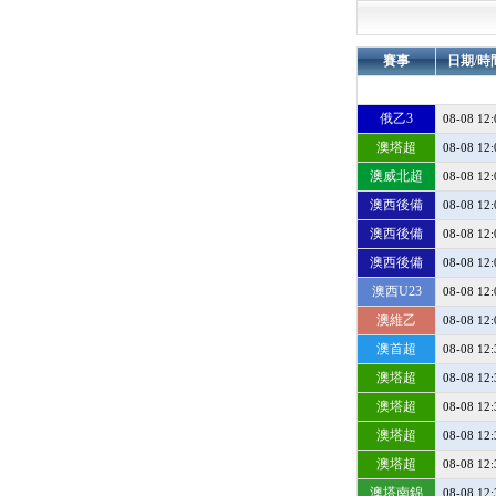
賽事
日期/時
俄乙3
08-08 12:
澳塔超
08-08 12:
澳威北超
08-08 12:
澳西後備
08-08 12:
澳西後備
08-08 12:
澳西後備
08-08 12:
澳西U23
08-08 12:
澳維乙
08-08 12:
澳首超
08-08 12:
澳塔超
08-08 12:
澳塔超
08-08 12:
澳塔超
08-08 12:
澳塔超
08-08 12:
澳塔南錦
08-08 12: