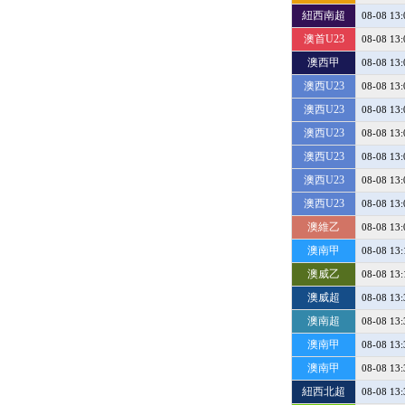
紐西南超
08-08 13:
澳首U23
08-08 13:
澳西甲
08-08 13:
澳西U23
08-08 13:
澳西U23
08-08 13:
澳西U23
08-08 13:
澳西U23
08-08 13:
澳西U23
08-08 13:
澳西U23
08-08 13:
澳維乙
08-08 13:
澳南甲
08-08 13:
澳威乙
08-08 13:
澳威超
08-08 13:
澳南超
08-08 13:
澳南甲
08-08 13:
澳南甲
08-08 13:
紐西北超
08-08 13: