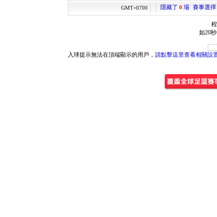
隱藏了
場
賽事選擇
0
GMT+0700
程
如20
入球提示無法在頂端顯示的用戶，
請點擊這里查看相關設