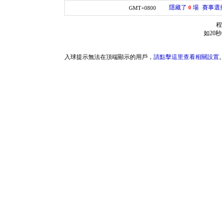
隱藏了
場
賽事選
0
GMT+0800
程
如20
入球提示無法在頂端顯示的用戶，
請點擊這里查看相關設置